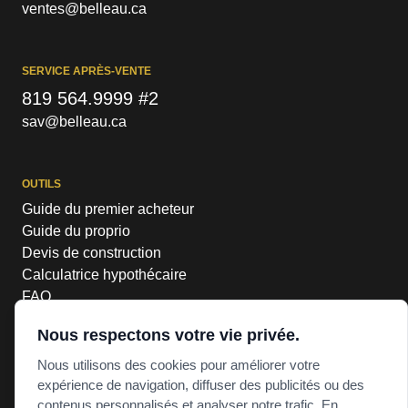
ventes@belleau.ca
SERVICE APRÈS-VENTE
819 564.9999 #2
sav@belleau.ca
OUTILS
Guide du premier acheteur
Guide du proprio
Devis de construction
Calculatrice hypothécaire
FAQ
Nous respectons votre vie privée.
Nous utilisons des cookies pour améliorer votre
RBQ #8308-6900-22
expérience de navigation, diffuser des publicités ou des
POLITIQUE DE CONFIDENTIALITÉ
contenus personnalisés et analyser notre trafic. En