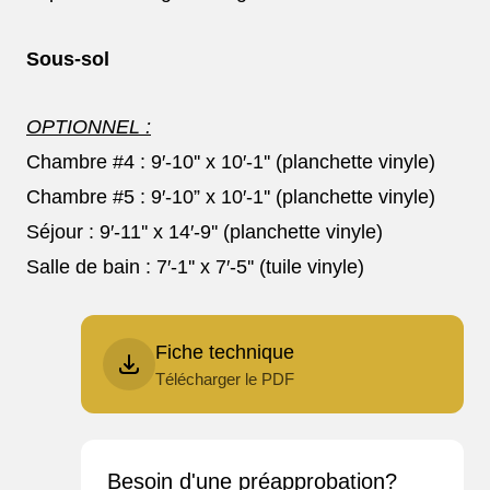
DÉCOUVRIR
Sous-sol
FAITES EN VOTRE MEILLEUR INVESTISSEMENT!
À partir de 329 000$!
OPTIONNEL :
25 MAISONS DISPONIBLE - PRÊTES À HABITER!
Clo
Chambre #4 : 9′-10'' x 10′-1'' (planchette vinyle)
Chambre #5 : 9′-10” x 10′-1'' (planchette vinyle)
Séjour : 9′-11'' x 14′-9'' (planchette vinyle)
Salle de bain : 7′-1'' x 7′-5'' (tuile vinyle)
Fiche technique
Télécharger le PDF
Besoin d'une préapprobation?