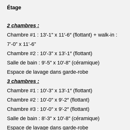
Étage
2 chambres :
Chambre #1 : 13′-1'' x 11′-6″ (flottant) + walk-in :
7’-0” x 11’-6”
À partir de 329
Chambre #2 : 10'-3'' x 13′-1″ (flottant)
000$!
Salle de bain : 9′-5'' x 10′-8'' (céramique)
Espace de lavage dans garde-robe
3 chambres :
TAXES INCLUSES
Possible avec une mise de fond de 7
Chambre #1 : 10′-3'' x 13′-1″ (flottant)
145$!!!*
Chambre #2 : 10'-0'' x 9′-2″ (flottant)
*Incluant le remboursement d'environ 12 000$ pour 1re
Chambre #3 : 10'-0'' x 9′-2″ (flottant)
acheteurs!
Salle de bain : 8′-3'' x 10′-8'' (céramique)
Espace de lavage dans garde-robe