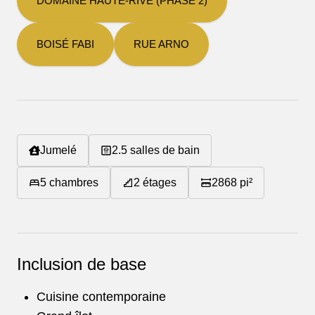
DOMAINE HAUTE-RIVE (PHASE 2)
BOISÉ FABI
RUE ARNO
Jumelé
2.5
salles de bain
5
chambres
2
étages
2868
pi²
Inclusion de base
Cuisine contemporaine