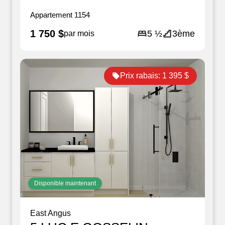
Appartement
1154
1 750 $
5 ½
3ème
par mois
Prix rabais:
1 395 $
Disponible maintenant
East Angus