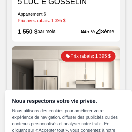
5 LUC E GOSSELIN
Appartement
6
Prix avec rabais:
1 395 $
1 550 $
5 ½
3ème
par mois
Prix rabais:
1 395 $
Nous respectons votre vie privée.
Nous utilisons des cookies pour améliorer votre
expérience de navigation, diffuser des publicités ou des
Disponible maintenant
contenus personnalisés et analyser notre trafic. En
cliquant sur « Accepter tout », vous consentez à notre