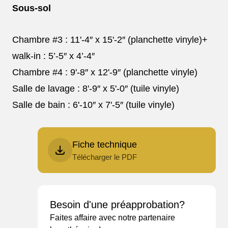
Sous-sol
FAITES EN VOTRE MEILLEUR INVESTISSEMENT!
À partir de 329 000$!
Chambre #3 : 11'-4″ x 15'-2″ (planchette vinyle)+
25 MAISONS DISPONIBLE - PRÊTES À HABITER!
walk-in : 5’-5″ x 4’-4″
Clo
Chambre #4 : 9'-8″ x 12'-9″ (planchette vinyle)
Salle de lavage : 8'-9″ x 5'-0″ (tuile vinyle)
Salle de bain : 6'-10″ x 7'-5″ (tuile vinyle)
Fiche technique
Télécharger le PDF
Besoin d'une préapprobation?
Faites affaire avec notre partenaire