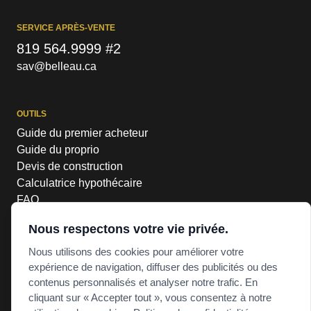
SERVICE APRÈS-VENTE
819 564.9999 #2
sav@belleau.ca
OUTILS
Guide du premier acheteur
Guide du proprio
Devis de construction
Calculatrice hypothécaire
FAQ
Nous respectons votre vie privée.
Nous utilisons des cookies pour améliorer votre
RBQ #8308-6900-22
expérience de navigation, diffuser des publicités ou des
POLITIQUE DE CONFIDENTIALITÉ
contenus personnalisés et analyser notre trafic. En
POLITIQUE DE COOKIES
cliquant sur « Accepter tout », vous consentez à notre