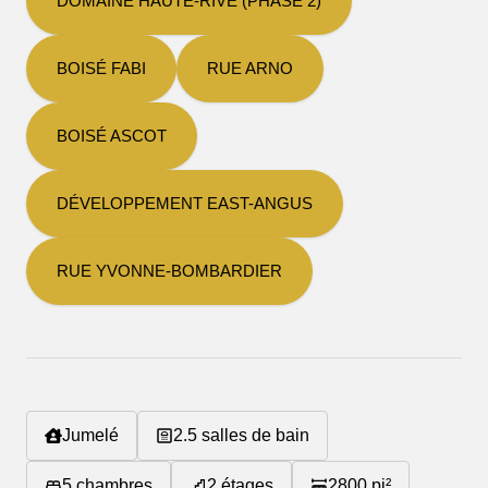
DOMAINE HAUTE-RIVE (PHASE 2)
BOISÉ FABI
RUE ARNO
BOISÉ ASCOT
DÉVELOPPEMENT EAST-ANGUS
RUE YVONNE-BOMBARDIER
Jumelé
2.5
salles de bain
5
chambres
2
étages
2800
pi²