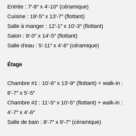
Entrée : 7′-8″ x 4′-10″ (céramique)
Cuisine : 19′-5″ x 13′-7″ (flottant)
Salle à manger : 12′-1″ x 10'-3″ (flottant)
Salon : 9′-0″ x 14′-5″ (flottant)
À partir de 329
Salle d'eau : 5'-11″ x 4'-6″ (céramique)
000$!
Étage
TAXES INCLUSES
Chambre #1 : 10'-6″ x 13'-9″ (flottant) + walk-in :
Possible avec une mise de fond de 7
8’-7″ x 5’-5″
145$!!!*
Chambre #2 : 11'-5″ x 10'-5″ (flottant) + walk-in :
*Incluant le remboursement d'environ 12 000$ pour 1re
4’-7″ x 4’-6″
acheteurs!
Salle de bain : 8'-7″ x 9'-7″ (céramique)
DÉCOUVRIR