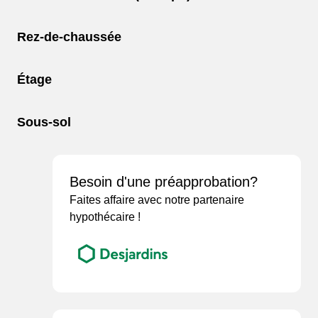
Rez-de-chaussée
À partir de 329
Étage
000$!
Sous-sol
TAXES INCLUSES
Possible avec une mise de fond de 7
145$!!!*
Besoin d'une préapprobation?
*Incluant le remboursement d'environ 12 000$ pour 1re
Faites affaire avec notre partenaire
acheteurs!
hypothécaire !
DÉCOUVRIR
FAITES EN VOTRE MEILLEUR INVESTISSEMENT!