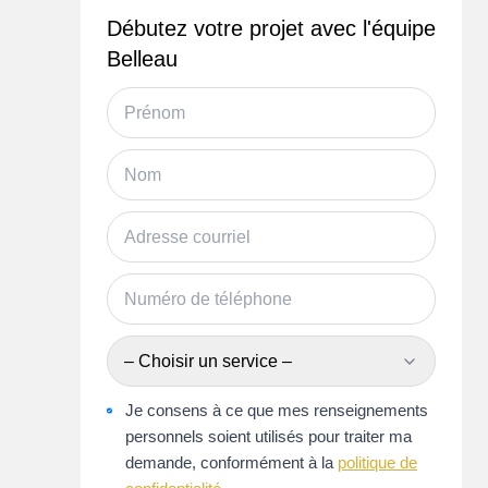
À partir de 329 000$!
Débutez votre projet avec l'équipe
25 MAISONS DISPONIBLE - PRÊTES À HABITER!
Clo
Belleau
– Choisir un service –
Je consens à ce que mes renseignements
personnels soient utilisés pour traiter ma
demande, conformément à la
politique de