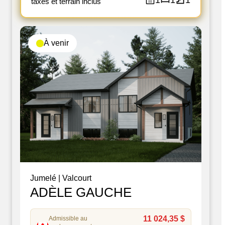
1
1
1
taxes et terrain inclus
À venir
Jumelé
|
Valcourt
ADÈLE GAUCHE
11 024,35 $
Admissible au