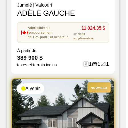
Jumelé
|
Valcourt
ADÈLE GAUCHE
11 024,35 $
Admissible au
remboursement
de crédit
de TPS pour 1er acheteur
supplémentaire
À partir de
389 900 $
1
1
1
taxes et terrain inclus
À venir
NOUVEAU