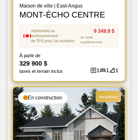
Maison de ville
|
East-Angus
MONT-ÉCHO CENTRE
9 349,9 $
Admissible au
remboursement
de crédit
de TPS pour 1er acheteur
supplémentaire
À partir de
329 900 $
1
1
1
taxes et terrain inclus
En construction
NOUVEAU