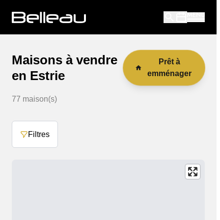
Maisons à vendre
Prêt à
en Estrie
emménager
77
maison(s)
Filtres