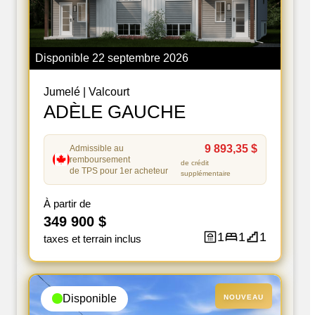
Disponible
22 septembre 2026
Jumelé
|
Valcourt
ADÈLE GAUCHE
9 893,35 $
Admissible au
remboursement
de crédit
de TPS pour 1er acheteur
supplémentaire
À partir de
349 900 $
1
1
1
taxes et terrain inclus
Disponible
NOUVEAU