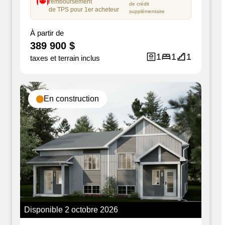
remboursement
de crédit
de TPS pour 1er acheteur
supplémentaire
À partir de
389 900 $
1
1
1
taxes et terrain inclus
En construction
Disponible
2 octobre 2026