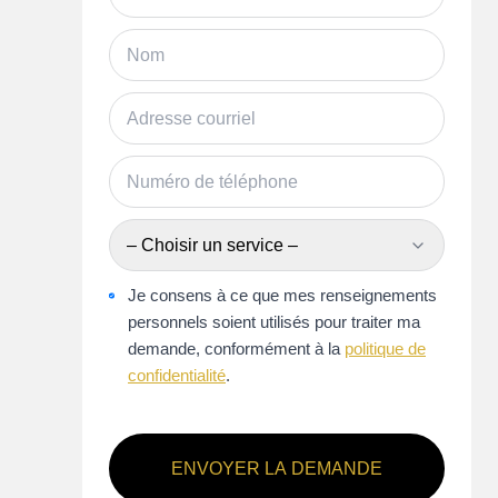
FAITES EN VOTRE MEILLEUR INVESTISSEMENT!
À partir de 329 000$!
25 MAISONS DISPONIBLE - PRÊTES À HABITER!
Clo
– Choisir un service –
Je consens à ce que mes renseignements
personnels soient utilisés pour traiter ma
demande, conformément à la
politique de
confidentialité
.
ENVOYER LA DEMANDE