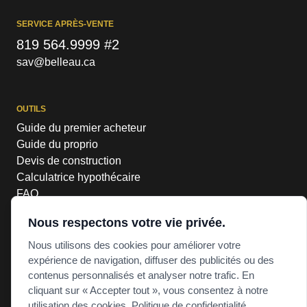
SERVICE APRÈS-VENTE
819 564.9999 #2
sav@belleau.ca
OUTILS
Guide du premier acheteur
Guide du proprio
Devis de construction
Calculatrice hypothécaire
FAQ
Nous respectons votre vie privée.
Nous utilisons des cookies pour améliorer votre
RBQ #8308-6900-22
expérience de navigation, diffuser des publicités ou des
POLITIQUE DE CONFIDENTIALITÉ
contenus personnalisés et analyser notre trafic. En
POLITIQUE DE COOKIES
cliquant sur « Accepter tout », vous consentez à notre
PRÉFÉRENCES DE COOKIES
utilisation des cookies.
Politique de confidentialité