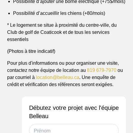
Possibilité d’ajouter une borne électrique (+75$/mois)
Possibilité d’accueillir les chiens (+80/mois)
* Le logement se situe à proximité du centre-ville, du
Club de golf de Coaticook et de tous les services
essentiels
À partir de 329
(Photos à titre indicatif)
000$!
Pour plus d'informations ou pour organiser une visite,
contactez notre équipe de location au
819 679-7970
ou
par courriel à
location@belleau.ca
. Une enquête de
TAXES INCLUSES
crédit et vérification des références seront exigées.
Possible avec une mise de fond de 7
145$!!!*
*Incluant le remboursement d'environ 12 000$ pour 1re
Débutez votre projet avec l'équipe
acheteurs!
Belleau
DÉCOUVRIR