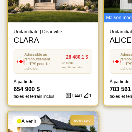
Maison mod
Unifamiliale
|
Deauville
Unifamilia
CLARA
ALICE
Admissible au
Admiss
28 480,1 $
remboursement
rembo
de crédit
de TPS pour 1er
de TPS
supplémentaire
acheteur
achete
À partir de
À partir de
654 900 $
783 561
1
1
1
taxes et terrain inclus
taxes et ter
À venir
NOUVEAU