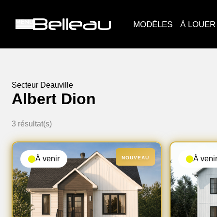
MODÈLES
À LOUER
Secteur
Deauville
Albert Dion
3
résultat(s)
À venir
À veni
NOUVEAU