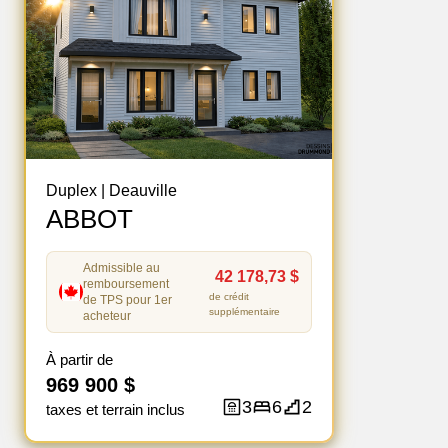
Duplex
|
Deauville
ABBOT
Admissible au
42 178,73 $
remboursement
de crédit
de TPS pour 1er
supplémentaire
acheteur
À partir de
969 900 $
3
6
2
taxes et terrain inclus